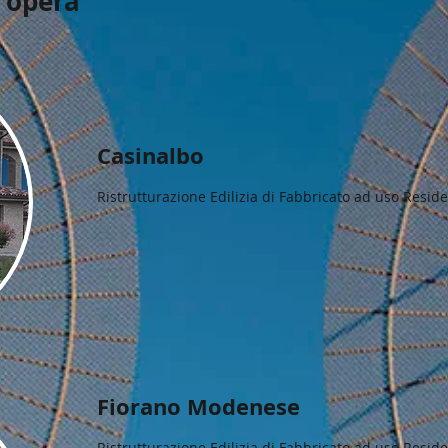
d'opera
Casinalbo
Ristrutturazione Edilizia di Fabbricato ad uso Reside
Fiorano Modenese
Ristrutturazione Edilizia di Fabbricato ad uso Resid