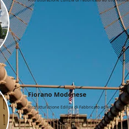
Fiorano Modenese
Ristrutturazione Ediliza di Fabbricato ad uso Reside